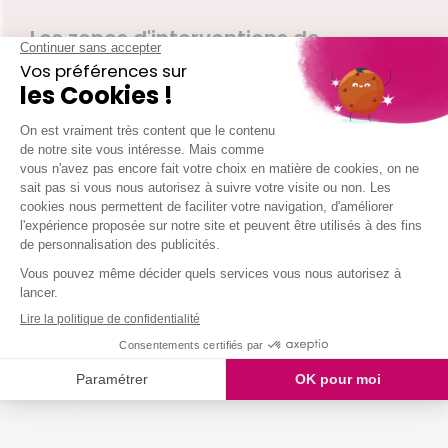
Les zones d'interventions de
votre agence Cergy
Andresy
Conflans Ste Honorine
Argenteuil
Bezons
Boisemont
Cergy
Cormeilles En Parisis
Courdimanche
Deuil La Barre
Eragny
Ermont
Franconville
Montigny Les Cormeilles
Neuville Sur Oise