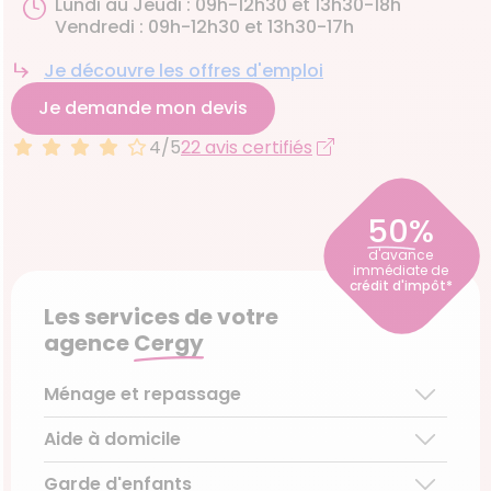
Lundi au Jeudi : 09h-12h30 et 13h30-18h
Vendredi : 09h-12h30 et 13h30-17h
Je découvre les offres d'emploi
Je demande mon devis
4/5
22 avis certifiés
50%
d'avance
immédiate de
crédit d'impôt*
Les services de votre
agence
Cergy
Ménage et repassage
Aide à domicile
Ménage régulier
Ménage ponctuel
Garde d'enfants
Aide aux personnes âgées
Repassage à domicile