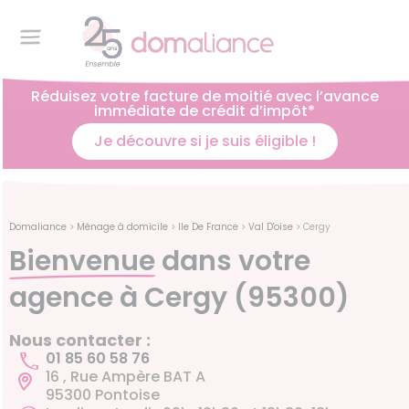
Réduisez votre facture de moitié avec l’avance
immédiate de crédit d’impôt*
Je découvre si je suis éligible !
Domaliance
>
Ménage à domicile
>
Ile De France
>
Val D'oise
>
Cergy
Bienvenue
dans votre
agence à Cergy (95300)
Nous contacter :
01 85 60 58 76
16 , Rue Ampère BAT A
95300 Pontoise