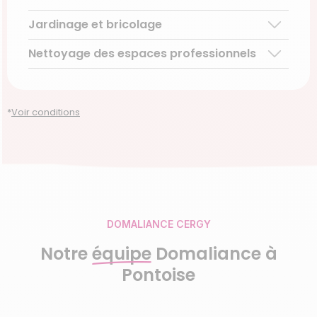
Téléassistance pour personnes âgées
Jardinage et bricolage
Garde d’enfants de plus de 3 ans
Accompagnement du handicap
Découvrir le service
Nettoyage des espaces professionnels
Entretien régulier
Découvrir le service
Découvrir le service
Entretien ponctuel
Découvrir le service
Découvrir le service
*
Voir conditions
DOMALIANCE CERGY
Notre
équipe
Domaliance à
Pontoise